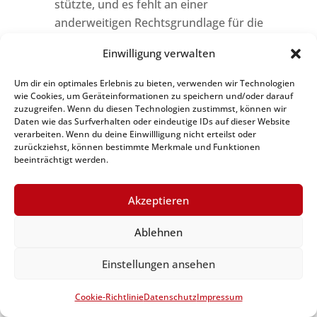
stützte, und es fehlt an einer
anderweitigen Rechtsgrundlage für die
Verarbeitung.
Einwilligung verwalten
Die betroffene Person legt gemäß Art. 21
Abs. 1 DS-GVO Widerspruch gegen die
Um dir ein optimales Erlebnis zu bieten, verwenden wir Technologien
Verarbeitung ein, und es liegen keine
wie Cookies, um Geräteinformationen zu speichern und/oder darauf
zuzugreifen. Wenn du diesen Technologien zustimmst, können wir
vorrangigen berechtigten Gründe für die
Daten wie das Surfverhalten oder eindeutige IDs auf dieser Website
Verarbeitung vor, oder die betroffene
verarbeiten. Wenn du deine Einwillligung nicht erteilst oder
zurückziehst, können bestimmte Merkmale und Funktionen
Person legt gemäß Art. 21 Abs. 2 DS-GVO
beeinträchtigt werden.
Widerspruch gegen die Verarbeitung ein.
Die personenbezogenen Daten wurden
Akzeptieren
unrechtmäßig verarbeitet.
Die Löschung der personenbezogenen
Ablehnen
Daten ist zur Erfüllung einer rechtlichen
Verpflichtung nach dem Unionsrecht oder
Einstellungen ansehen
dem Recht der Mitgliedstaaten
erforderlich, dem der Verantwortliche
Cookie-Richtlinie
Datenschutz
Impressum