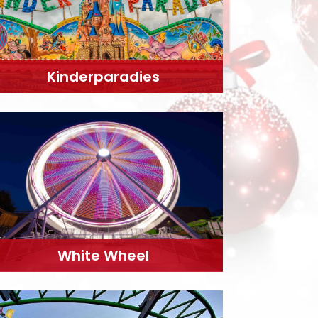
Kinderparadies
White Wheel