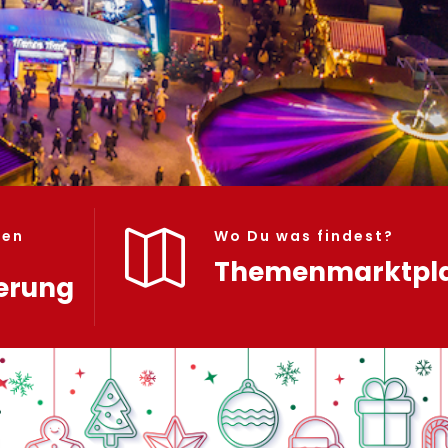
hen
Wo Du was findest?

Themenmarktpl
erung