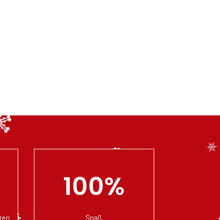
100
%
ren
Spaß