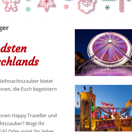
ger
ndsten
schlands
eihnachtszauber bietet
ionen, die Euch begeistern
tionen Happy Traveller und
htszauber? Wagt Ihr
GA? Oder mögt Ihr lieber