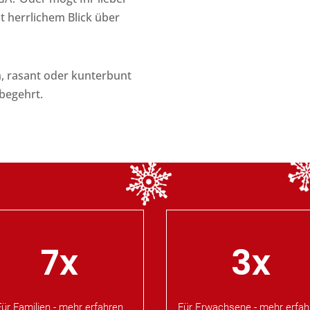
t herrlichem Blick über
, rasant oder kunterbunt
 begehrt.
7x
3x
Für Familien - mehr erfahren
Für Erwachsene - mehr erfah